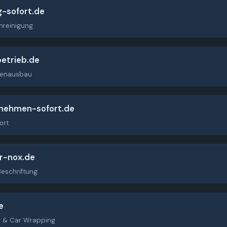
g-sofort.de
nreinigung
etrieb.de
nenausbau
nehmen-sofort.de
ort
r-nox.de
eschriftung
e
g & Car Wrapping