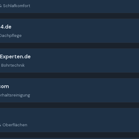
& Schlafkomfort
24.de
Dachpflege
Experten.de
 Bohrtechnik
.com
haltsreinigung
& Oberflächen