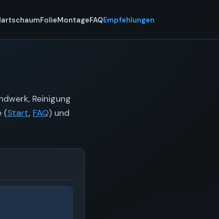
Hartschaum
Folie
Montage
FAQ
Empfehlungen
andwerk, Reinigung
 (
Start
,
FAQ
) und