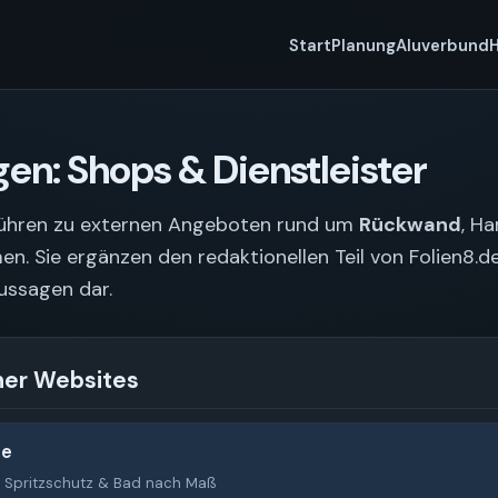
Start
Planung
Aluverbund
en: Shops & Dienstleister
 führen zu externen Angeboten rund um
Rückwand
, H
. Sie ergänzen den redaktionellen Teil von Folien8.de
ussagen dar.
ner Websites
de
 Spritzschutz & Bad nach Maß